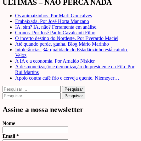
ÚLTIMAS – NÃO PERCA NADA
Os animaizinhos. Por Marli Gonçalves
Embaixada. Por José Horta Manzano
IA, sim? IA, não? Ferramenta em análise.
Cronos. Por José Paulo Cavalcanti Filho
O incerto destino do Nordeste. Por Everardo Maciel
Até quando perde, ganha. Blog Mário Marinho
Intolerâncias |34: qualidade do Estadãozinho está caindo.
Veloz
A IA e a economia. Por Arnaldo Niskier
A desmonetização e demonização do presidente da Fifa. Por
Rui Martins
Apoio contra café frio e cerveja quente. Niemeyer…
Pesquisar
por:
Pesquisar
por:
Assine a nossa newsletter
Nome
Email
*