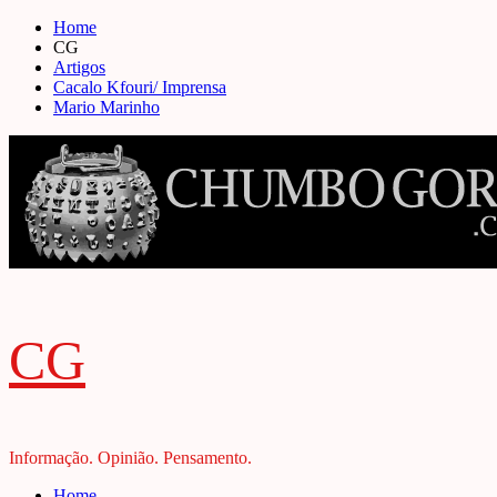
Skip
Home
to
CG
content
Artigos
Cacalo Kfouri/ Imprensa
Mario Marinho
CG
Informação. Opinião. Pensamento.
Primary
Home