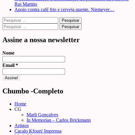
Rui Martins
Apoio contra café frio e cerveja quente. Niemeyer…
Pesquisar
por:
Pesquisar
por:
Assine a nossa newsletter
Nome
Email
*
Chumbo -Completo
Home
CG
Marli Gonçalves
In Memorian – Carlos Brickmann
Artigos
Cacalo Kfouri/ Imprensa