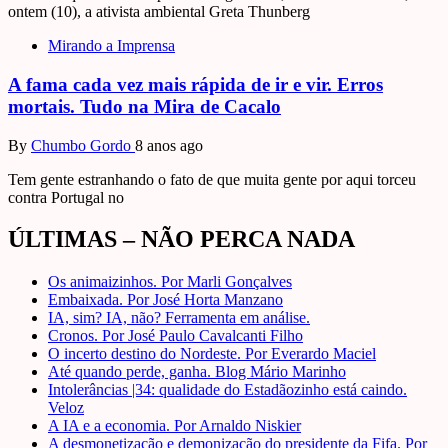
ontem (10), a ativista ambiental Greta Thunberg
Mirando a Imprensa
A fama cada vez mais rápida de ir e vir. Erros
mortais. Tudo na Mira de Cacalo
By
Chumbo Gordo
8 anos ago
Tem gente estranhando o fato de que muita gente por aqui torceu
contra Portugal no
ÚLTIMAS – NÃO PERCA NADA
Os animaizinhos. Por Marli Gonçalves
Embaixada. Por José Horta Manzano
IA, sim? IA, não? Ferramenta em análise.
Cronos. Por José Paulo Cavalcanti Filho
O incerto destino do Nordeste. Por Everardo Maciel
Até quando perde, ganha. Blog Mário Marinho
Intolerâncias |34: qualidade do Estadãozinho está caindo.
Veloz
A IA e a economia. Por Arnaldo Niskier
A desmonetização e demonização do presidente da Fifa. Por