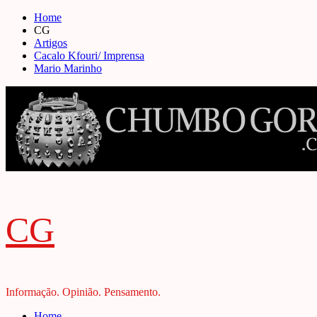
Skip
Home
to
CG
content
Artigos
Cacalo Kfouri/ Imprensa
Mario Marinho
CG
Informação. Opinião. Pensamento.
Primary
Home