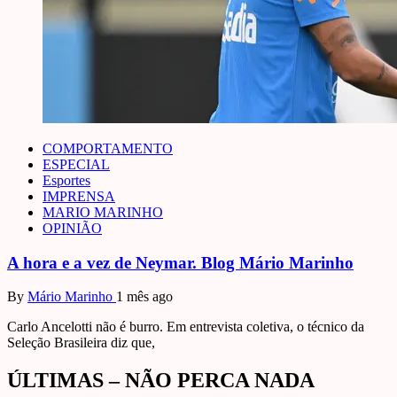
COMPORTAMENTO
ESPECIAL
Esportes
IMPRENSA
MARIO MARINHO
OPINIÃO
A hora e a vez de Neymar. Blog Mário Marinho
By
Mário Marinho
1 mês ago
Carlo Ancelotti não é burro. Em entrevista coletiva, o técnico da
Seleção Brasileira diz que,
ÚLTIMAS – NÃO PERCA NADA