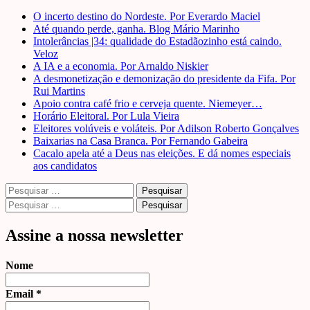
O incerto destino do Nordeste. Por Everardo Maciel
Até quando perde, ganha. Blog Mário Marinho
Intolerâncias |34: qualidade do Estadãozinho está caindo.
Veloz
A IA e a economia. Por Arnaldo Niskier
A desmonetização e demonização do presidente da Fifa. Por
Rui Martins
Apoio contra café frio e cerveja quente. Niemeyer…
Horário Eleitoral. Por Lula Vieira
Eleitores volúveis e voláteis. Por Adilson Roberto Gonçalves
Baixarias na Casa Branca. Por Fernando Gabeira
Cacalo apela até a Deus nas eleições. E dá nomes especiais
aos candidatos
Pesquisar
por:
Pesquisar
por:
Assine a nossa newsletter
Nome
Email
*