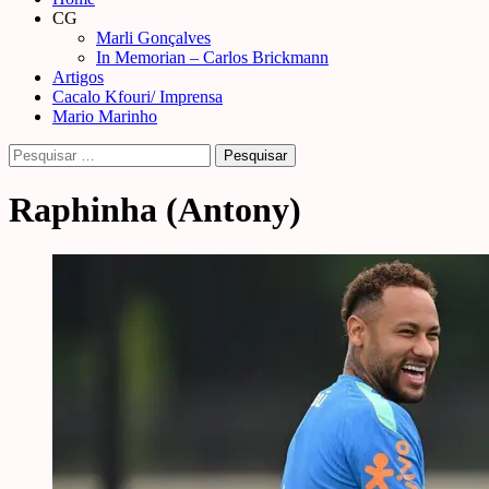
Menu
CG
Marli Gonçalves
In Memorian – Carlos Brickmann
Artigos
Cacalo Kfouri/ Imprensa
Mario Marinho
Pesquisar
por:
Raphinha (Antony)