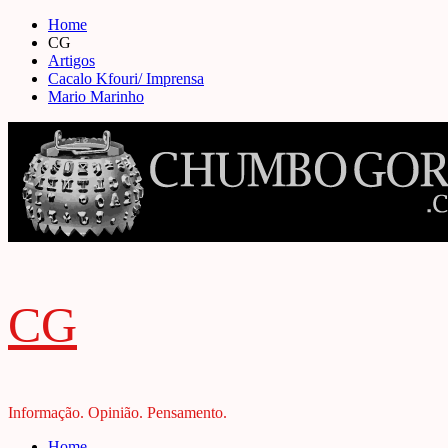
Skip
Home
to
CG
content
Artigos
Cacalo Kfouri/ Imprensa
Mario Marinho
CG
Informação. Opinião. Pensamento.
Primary
Home