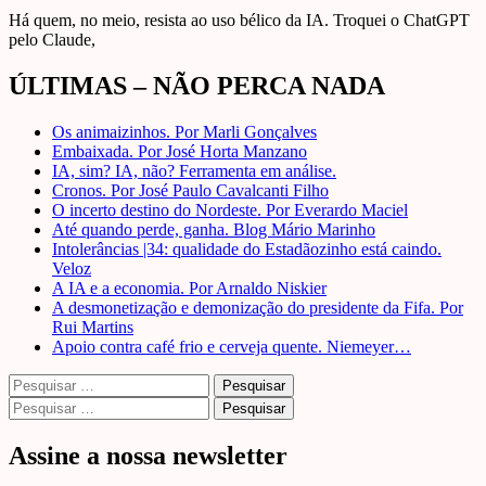
Há quem, no meio, resista ao uso bélico da IA. Troquei o ChatGPT
pelo Claude,
ÚLTIMAS – NÃO PERCA NADA
Os animaizinhos. Por Marli Gonçalves
Embaixada. Por José Horta Manzano
IA, sim? IA, não? Ferramenta em análise.
Cronos. Por José Paulo Cavalcanti Filho
O incerto destino do Nordeste. Por Everardo Maciel
Até quando perde, ganha. Blog Mário Marinho
Intolerâncias |34: qualidade do Estadãozinho está caindo.
Veloz
A IA e a economia. Por Arnaldo Niskier
A desmonetização e demonização do presidente da Fifa. Por
Rui Martins
Apoio contra café frio e cerveja quente. Niemeyer…
Pesquisar
por:
Pesquisar
por:
Assine a nossa newsletter