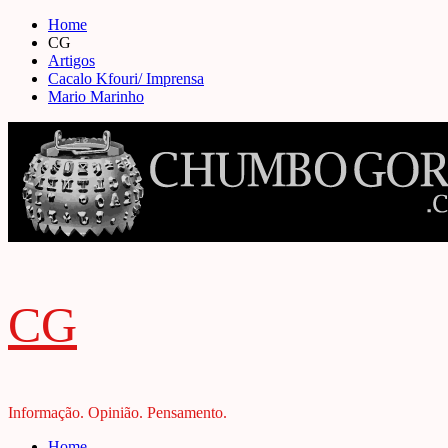
Skip
Home
to
CG
content
Artigos
Cacalo Kfouri/ Imprensa
Mario Marinho
CG
Informação. Opinião. Pensamento.
Primary
Home