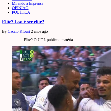
Mirando a Imprensa
OPINIÃO
POLÍTICA
Elite? Isso é ser elite?
By
Cacalo Kfouri
2 anos ago
Elite? O UOL publicou matéria