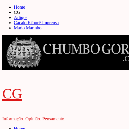
Skip
Home
to
CG
content
Artigos
Cacalo Kfouri/ Imprensa
Mario Marinho
CG
Informação. Opinião. Pensamento.
Primary
Home