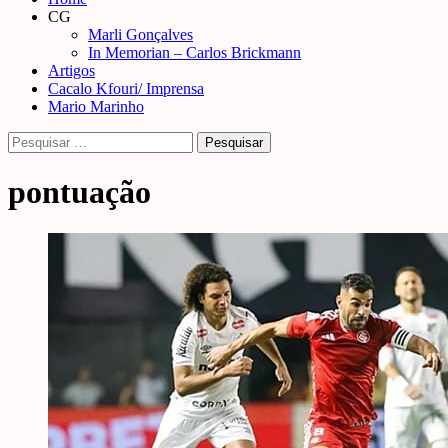
Menu
CG
Marli Gonçalves
In Memorian – Carlos Brickmann
Artigos
Cacalo Kfouri/ Imprensa
Mario Marinho
Pesquisar
por:
pontuação