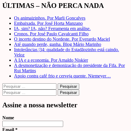
ÚLTIMAS – NÃO PERCA NADA
Os animaizinhos. Por Marli Gonçalves
Embaixada. Por José Horta Manzano
IA, sim? IA, não? Ferramenta em análise.
Cronos. Por José Paulo Cavalcanti Filho
O incerto destino do Nordeste. Por Everardo Maciel
Até quando perde, ganha. Blog Mário Marinho
Intolerâncias |34: qualidade do Estadãozinho está caindo.
Veloz
A IA e a economia. Por Arnaldo Niskier
A desmonetização e demonização do presidente da Fifa. Por
Rui Martins
Apoio contra café frio e cerveja quente. Niemeyer…
Pesquisar
por:
Pesquisar
por:
Assine a nossa newsletter
Nome
Email
*