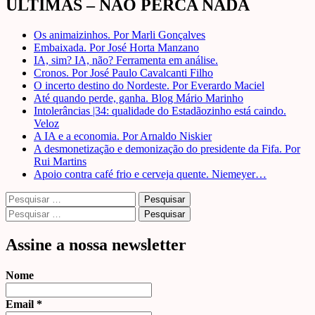
ÚLTIMAS – NÃO PERCA NADA
Os animaizinhos. Por Marli Gonçalves
Embaixada. Por José Horta Manzano
IA, sim? IA, não? Ferramenta em análise.
Cronos. Por José Paulo Cavalcanti Filho
O incerto destino do Nordeste. Por Everardo Maciel
Até quando perde, ganha. Blog Mário Marinho
Intolerâncias |34: qualidade do Estadãozinho está caindo.
Veloz
A IA e a economia. Por Arnaldo Niskier
A desmonetização e demonização do presidente da Fifa. Por
Rui Martins
Apoio contra café frio e cerveja quente. Niemeyer…
Pesquisar
por:
Pesquisar
por:
Assine a nossa newsletter
Nome
Email
*