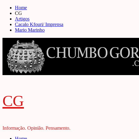
Skip
Home
to
CG
content
Artigos
Cacalo Kfouri/ Imprensa
Mario Marinho
CG
Informação. Opinião. Pensamento.
Primary
Home