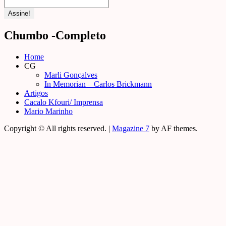
Chumbo -Completo
Home
CG
Marli Gonçalves
In Memorian – Carlos Brickmann
Artigos
Cacalo Kfouri/ Imprensa
Mario Marinho
Copyright © All rights reserved.
|
Magazine 7
by AF themes.