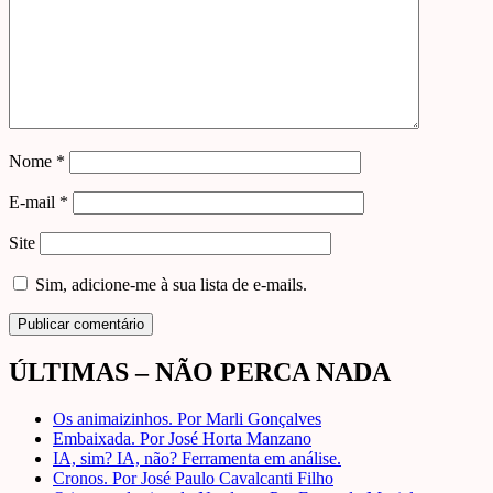
Nome
*
E-mail
*
Site
Sim, adicione-me à sua lista de e-mails.
ÚLTIMAS – NÃO PERCA NADA
Os animaizinhos. Por Marli Gonçalves
Embaixada. Por José Horta Manzano
IA, sim? IA, não? Ferramenta em análise.
Cronos. Por José Paulo Cavalcanti Filho