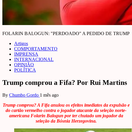
FOLARIN BALOGUN: "PERDOADO" A PEDIDO DE TRUMP
Artigos
COMPORTAMENTO
IMPRENSA
INTERNACIONAL
OPINIÃO
POLÍTICA
Trump comprou a Fifa? Por Rui Martins
By
Chumbo Gordo
1 mês ago
Trump comprou? A Fifa anulou os efeitos imediatos da expulsão e
do cartão vermelho contra o jogador atacante da seleção norte-
americana Folarin Balogun por ter chutado um jogador da
seleção da Bósnia Herzegovina.