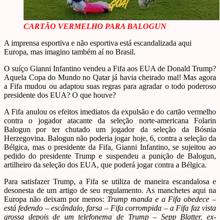
CARTÃO VERMELHO PARA BALOGUN
A imprensa esportiva e não esportiva está escandalizada aqui
Europa, mas imagino também aí no Brasil.
O suíço Gianni Infantino vendeu a Fifa aos EUA de Donald Trump?
Aquela Copa do Mundo no Qatar já havia cheirado mal! Mas agora
a Fifa mudou ou adaptou suas regras para agradar o todo poderoso
presidente dos EUA? O que houve?
A Fifa anulou os efeitos imediatos da expulsão e do cartão vermelho
contra o jogador atacante da seleção norte-americana Folarin
Balogun por ter chutado um jogador da seleção da Bósnia
Herzegovina. Balogun não poderia jogar hoje, 6, contra a seleção da
Bélgica, mas o presidente da Fifa, Gianni Infantino, se sujeitou ao
pedido do presidente Trump e suspendeu a punição de Balogun,
artilheiro da seleção dos EUA, que poderá jogar contra a Bélgica.
Para satisfazer Trump, a Fifa se utiliza de maneira escandalosa e
desonesta de um artigo de seu regulamento. As manchetes aqui na
Europa não deixam por menos:
Trump manda e a Fifa obedece –
está fedendo – escândalo, farsa – Fifa corrompida – a Fifa faz vista
grossa depois de um telefonema de Trump – Sepp Blatter, ex-