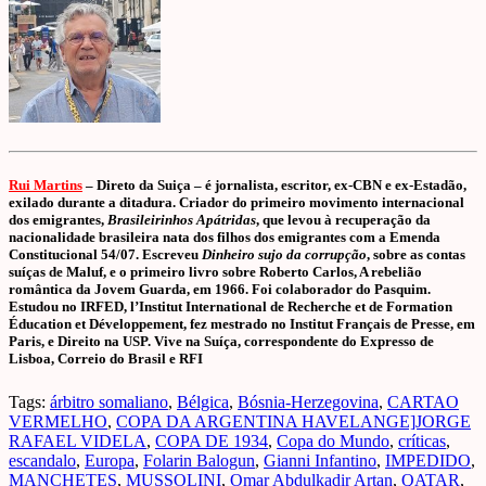
Rui Martins
– Direto da Suiça –
é jornalista, escritor, ex-CBN e ex-Estadão,
exilado durante a ditadura. Criador do primeiro movimento internacional
dos emigrantes,
Brasileirinhos Apátridas
, que levou à recuperação da
nacionalidade brasileira nata dos filhos dos emigrantes com a Emenda
Constitucional 54/07. Escreveu
Dinheiro sujo da corrupção
, sobre as contas
suíças de Maluf, e o primeiro livro sobre Roberto Carlos, A rebelião
romântica da Jovem Guarda, em 1966. Foi colaborador do Pasquim.
Estudou no IRFED, l’Institut International de Recherche et de Formation
Éducation et Développement, fez mestrado no Institut Français de Presse, em
Paris, e Direito na USP. Vive na Suíça, correspondente do Expresso de
Lisboa, Correio do Brasil e RFI
Tags:
árbitro somaliano
,
Bélgica
,
Bósnia-Herzegovina
,
CARTAO
VERMELHO
,
COPA DA ARGENTINA HAVELANGE]JORGE
RAFAEL VIDELA
,
COPA DE 1934
,
Copa do Mundo
,
críticas
,
escandalo
,
Europa
,
Folarin Balogun
,
Gianni Infantino
,
IMPEDIDO
,
MANCHETES
,
MUSSOLINI
,
Omar Abdulkadir Artan
,
QATAR
,