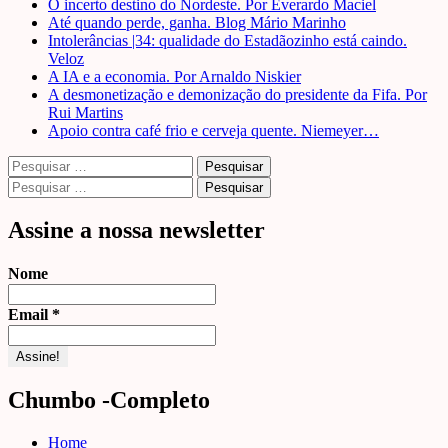
O incerto destino do Nordeste. Por Everardo Maciel
Até quando perde, ganha. Blog Mário Marinho
Intolerâncias |34: qualidade do Estadãozinho está caindo.
Veloz
A IA e a economia. Por Arnaldo Niskier
A desmonetização e demonização do presidente da Fifa. Por
Rui Martins
Apoio contra café frio e cerveja quente. Niemeyer…
Pesquisar
por:
Pesquisar
por:
Assine a nossa newsletter
Nome
Email
*
Chumbo -Completo
Home