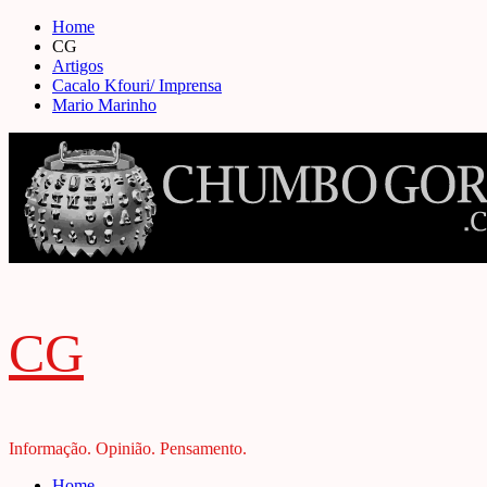
Skip
Home
to
CG
content
Artigos
Cacalo Kfouri/ Imprensa
Mario Marinho
CG
Informação. Opinião. Pensamento.
Primary
Home