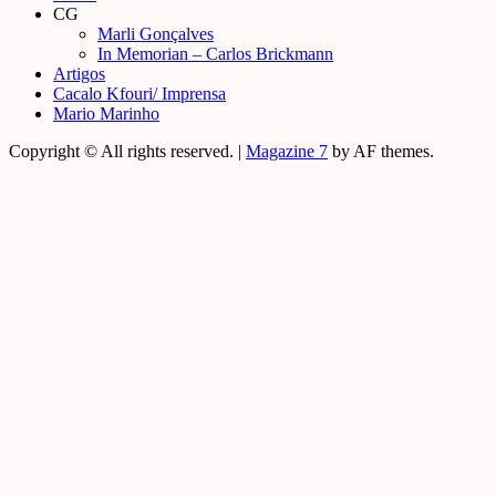
CG
Marli Gonçalves
In Memorian – Carlos Brickmann
Artigos
Cacalo Kfouri/ Imprensa
Mario Marinho
Copyright © All rights reserved.
|
Magazine 7
by AF themes.