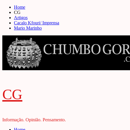
Skip
Home
to
CG
content
Artigos
Cacalo Kfouri/ Imprensa
Mario Marinho
CG
Informação. Opinião. Pensamento.
Primary
Home