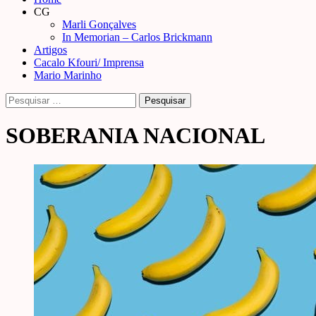
Menu
CG
Marli Gonçalves
In Memorian – Carlos Brickmann
Artigos
Cacalo Kfouri/ Imprensa
Mario Marinho
Pesquisar
por:
SOBERANIA NACIONAL