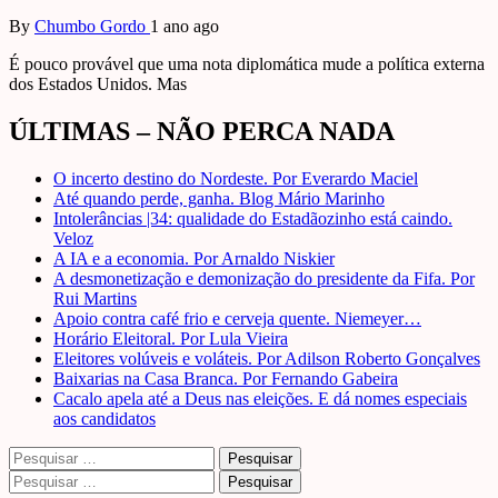
By
Chumbo Gordo
1 ano ago
É pouco provável que uma nota diplomática mude a política externa
dos Estados Unidos. Mas
ÚLTIMAS – NÃO PERCA NADA
O incerto destino do Nordeste. Por Everardo Maciel
Até quando perde, ganha. Blog Mário Marinho
Intolerâncias |34: qualidade do Estadãozinho está caindo.
Veloz
A IA e a economia. Por Arnaldo Niskier
A desmonetização e demonização do presidente da Fifa. Por
Rui Martins
Apoio contra café frio e cerveja quente. Niemeyer…
Horário Eleitoral. Por Lula Vieira
Eleitores volúveis e voláteis. Por Adilson Roberto Gonçalves
Baixarias na Casa Branca. Por Fernando Gabeira
Cacalo apela até a Deus nas eleições. E dá nomes especiais
aos candidatos
Pesquisar
por:
Pesquisar