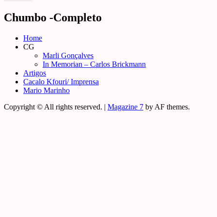
Chumbo -Completo
Home
CG
Marli Gonçalves
In Memorian – Carlos Brickmann
Artigos
Cacalo Kfouri/ Imprensa
Mario Marinho
Copyright © All rights reserved.
|
Magazine 7
by AF themes.