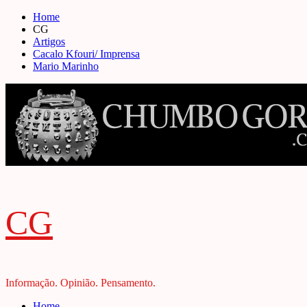
Skip
Home
to
CG
content
Artigos
Cacalo Kfouri/ Imprensa
Mario Marinho
CG
Informação. Opinião. Pensamento.
Primary
Home