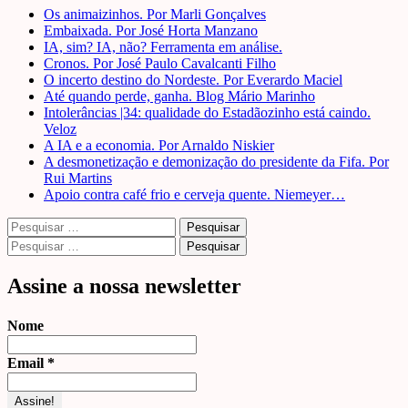
Os animaizinhos. Por Marli Gonçalves
Embaixada. Por José Horta Manzano
IA, sim? IA, não? Ferramenta em análise.
Cronos. Por José Paulo Cavalcanti Filho
O incerto destino do Nordeste. Por Everardo Maciel
Até quando perde, ganha. Blog Mário Marinho
Intolerâncias |34: qualidade do Estadãozinho está caindo.
Veloz
A IA e a economia. Por Arnaldo Niskier
A desmonetização e demonização do presidente da Fifa. Por
Rui Martins
Apoio contra café frio e cerveja quente. Niemeyer…
Pesquisar
por:
Pesquisar
por:
Assine a nossa newsletter
Nome
Email
*