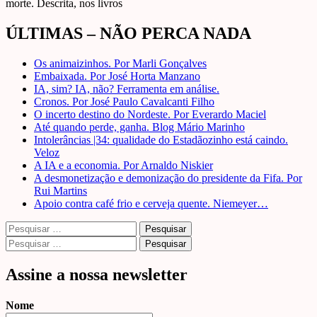
morte. Descrita, nos livros
ÚLTIMAS – NÃO PERCA NADA
Os animaizinhos. Por Marli Gonçalves
Embaixada. Por José Horta Manzano
IA, sim? IA, não? Ferramenta em análise.
Cronos. Por José Paulo Cavalcanti Filho
O incerto destino do Nordeste. Por Everardo Maciel
Até quando perde, ganha. Blog Mário Marinho
Intolerâncias |34: qualidade do Estadãozinho está caindo.
Veloz
A IA e a economia. Por Arnaldo Niskier
A desmonetização e demonização do presidente da Fifa. Por
Rui Martins
Apoio contra café frio e cerveja quente. Niemeyer…
Pesquisar
por:
Pesquisar
por:
Assine a nossa newsletter
Nome