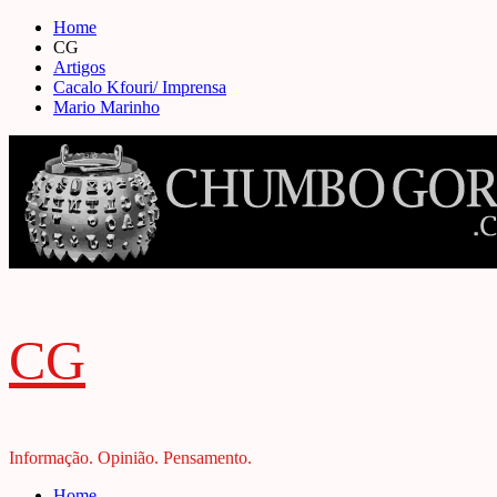
Skip
Home
to
CG
content
Artigos
Cacalo Kfouri/ Imprensa
Mario Marinho
CG
Informação. Opinião. Pensamento.
Primary
Home