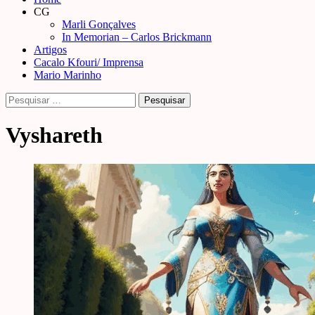
Menu
CG
Marli Gonçalves
In Memorian – Carlos Brickmann
Artigos
Cacalo Kfouri/ Imprensa
Mario Marinho
Pesquisar
por:
Vyshareth