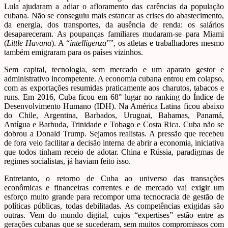
Lula ajudaram a adiar o afloramento das carências da população
cubana. Não se conseguiu mais estancar as crises do abastecimento,
da energia, dos transportes, da ausência de renda: os salários
desapareceram. As poupanças familiares mudaram-se para Miami
(
Little Havana
). A “
intelligenza
””, os atletas e trabalhadores mesmo
também emigraram para os países vizinhos.
Sem capital, tecnologia, sem mercado e um aparato gestor e
administrativo incompetente. A economia cubana entrou em colapso,
com as exportações resumidas praticamente aos charutos, tabacos e
runs. Em 2016, Cuba ficou em 68° lugar no ranking do Índice de
Desenvolvimento Humano (IDH). Na América Latina ficou abaixo
do Chile, Argentina, Barbados, Uruguai, Bahamas, Panamá,
Antígua e Barbuda, Trinidade e Tobago e Costa Rica. Cuba não se
dobrou a Donald Trump. Sejamos realistas. A pressão que recebeu
de fora veio facilitar a decisão interna de abrir a economia, iniciativa
que todos tinham receio de adotar. China e Rússia, paradigmas de
regimes socialistas, já haviam feito isso.
Entretanto, o retorno de Cuba ao universo das transações
econômicas e financeiras correntes e de mercado vai exigir um
esforço muito grande para recompor uma tecnocracia de gestão de
políticas públicas, todas debilitadas. As competências exigidas são
outras. Vem do mundo digital, cujos “expertises” estão entre as
gerações cubanas que se sucederam, sem muitos compromissos com