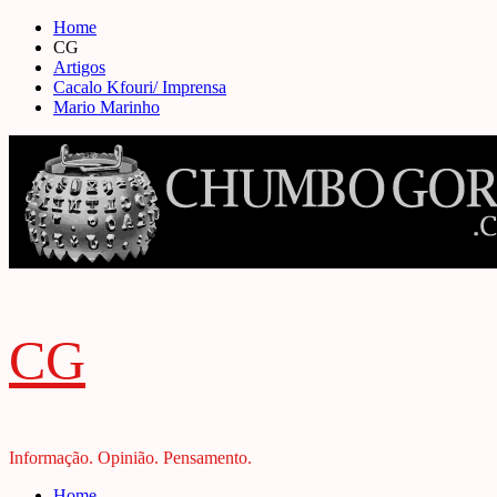
Skip
Home
to
CG
content
Artigos
Cacalo Kfouri/ Imprensa
Mario Marinho
CG
Informação. Opinião. Pensamento.
Primary
Home