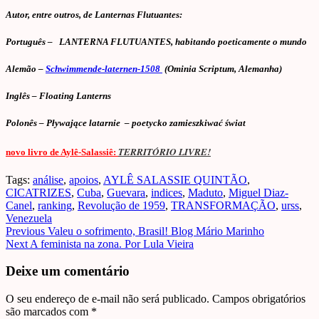
Autor, entre outros, de Lanternas Flutuantes:
Português – LANTERNA FLUTUANTES, habitando poeticamente o mundo
Alemão –
Schwimmende-laternen-1508
(Ominia Scriptum, Alemanha)
Inglês – Floating Lanterns
Polonês – Pływające latarnie – poetycko zamieszkiwać świat
TERRITÓRIO LIVRE!
novo livro de Aylê-Salassiê:
Tags:
análise
,
apoios
,
AYLÊ SALASSIE QUINTÃO
,
CICATRIZES
,
Cuba
,
Guevara
,
indices
,
Maduto
,
Miguel Diaz-
Canel
,
ranking
,
Revolução de 1959
,
TRANSFORMAÇÃO
,
urss
,
Venezuela
Post
Previous
Valeu o sofrimento, Brasil! Blog Mário Marinho
Next
A feminista na zona. Por Lula Vieira
navigation
Deixe um comentário
O seu endereço de e-mail não será publicado.
Campos obrigatórios
são marcados com
*