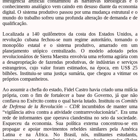
inteligência artificial contaminou as narrativas ideológicas e o
conhecimento analógico vem caindo em desuso diante da economia
digital. O sistema produtivo passou por uma mudança estrutural e o
mundo do trabalho sofreu uma profunda alteração de demanda e de
qualificação.
Localizada a 140 quilômetros da costa dos Estados Unidos, a
revolução cubana fechou-se num regime autoritário, tornando o
monopólio estatal e o sistema produtivo, amarrado em um
planejamento utópico centralizado. O modelo adotado pelos
revolucionários de Sierra Maestra envolvia uma reforma agrária com
a desapropriação de fazendas produtivas, de indústrias e serviços
estrangeiros, cujo valor foram estimados, na época, em US$ 25
bilhões. Instituiu-se uma justiça sumária, que chegou a vitimar os
próprios companheiros.
Ao assumir a chefia do estado, Fidel Castro havia criado uma milícia
própria, com o fim de fortalecer a base do Governo, já que não
confiava no Exército contra o qual havia lutado. Instituiu os
Comités
de Defensa de la Revolución – CDR
incumbidos de manter uma
“vigilância ativa contra a atividade contrarrevolucionária”. Era uma
rede de informantes que operava clandestina no seio da sociedade.
Esqueceu da economia. Sua política externa concentrou-se em
propagar e apoiar movimentos rebeldes similares pela América
Latina e na África. No Brasil, nós, militantes estudantis,