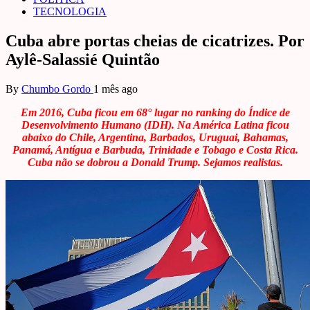
TECNOLOGIA
Cuba abre portas cheias de cicatrizes. Por
Aylê-Salassié Quintão
By
Chumbo Gordo
1 mês ago
Em 2016, Cuba ficou em 68° lugar no ranking do Índice de
Desenvolvimento Humano (IDH). Na América Latina ficou
abaixo do Chile, Argentina, Barbados, Uruguai, Bahamas,
Panamá, Antígua e Barbuda, Trinidade e Tobago e Costa Rica.
Cuba não se dobrou a Donald Trump. Sejamos realistas.