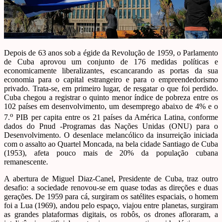
Depois de 63 anos sob a égide da Revolução de 1959, o Parlamento
de Cuba aprovou um conjunto de 176 medidas políticas e
economicamente liberalizantes, escancarando as portas da sua
economia para o capital estrangeiro e para o empreendedorismo
privado. Trata-se, em primeiro lugar, de resgatar o que foi perdido.
Cuba chegou a registrar o quinto menor índice de pobreza entre os
102 países em desenvolvimento, um desemprego abaixo de 4% e o
o
7.
PIB per capita entre os 21 países da América Latina, conforme
dados do Pnud -Programas das Nações Unidas (ONU) para o
Desenvolvimento. O desenlace melancólico da insurreição iniciada
com o assalto ao Quartel Moncada, na bela cidade Santiago de Cuba
(1953), afeta pouco mais de 20% da população cubana
remanescente.
A abertura de Miguel Diaz-Canel, Presidente de Cuba, traz outro
desafio: a sociedade renovou-se em quase todas as direções e duas
gerações. De 1959 para cá, surgiram os satélites espaciais, o homem
foi a Lua (1969), andou pelo espaço, viajou entre planetas, surgiram
as grandes plataformas digitais, os robôs, os drones afloraram, a