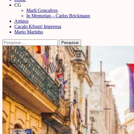
Menu
CG
Marli Gonçalves
In Memorian – Carlos Brickmann
Artigos
Cacalo Kfouri/ Imprensa
Mario Marinho
Pesquisar
por: