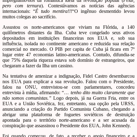
impregnamo-nos da romântica ideia da revolução popular (
Pelar,
pero com ternura
). Contestávamos as notícias das agências
internacionais: “
É tudo mentira!!!
“O ingênuo desmentido levou
muitos colegas ao sacrifício.
Assustou os norte-americanos que viviam na Flórida, a 140
quilômetros distantes da Ilha. Cuba teve congelado seus ativos
depositados em instituições financeiras nos EUA e, sob sua
influência, isolada no continente americano e reduzida sua relação
comercial no mercado. O PIB per capita de Cuba já ficara em 7º
lugar entre 47 economias latino-americanas. Contudo, difundia-se
que 75% daquela riqueza estava sob domínio de estrangeiros, que
chegaram a fazer da Ilha um cassino.
Na tentativa de amenizar a indignação, Fidel Castro desembarcou
nos EUA para explicar a sua revolução. Falou com o Presidente,
falou na ONU, entrevistou-se com parlamentares, concedeu
entrevista à mídia, afirmando: “…
tenho dito muito claramente que
não somos comunistas.”
Logo depois, já na Guerra Fria, entre os
EUA e a União Soviética, fez, entretanto, sua opção pela URSS,
anunciando a criação do Partido Comunista Cubano, chegando a
abrigar uma plataforma de foguetes soviéticos de destruição
apontada para o território norte-americano e a ser acusada da
conspiração que assassinou o Presidente dos EUA, John Kennedy.
Foi quando começou, de fato, a receber o apoio financeiro e a