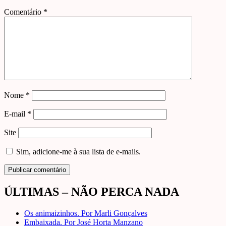
Comentário
*
Nome
*
E-mail
*
Site
Sim, adicione-me à sua lista de e-mails.
ÚLTIMAS – NÃO PERCA NADA
Os animaizinhos. Por Marli Gonçalves
Embaixada. Por José Horta Manzano