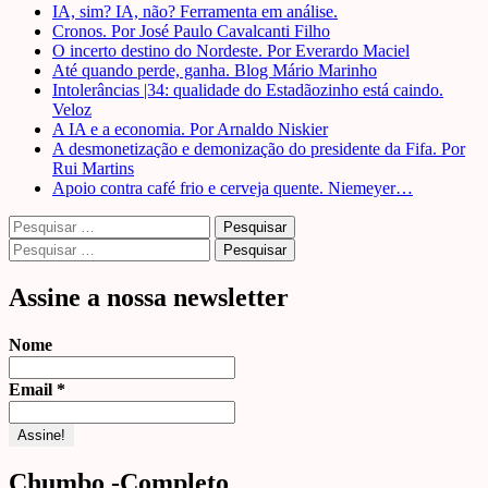
IA, sim? IA, não? Ferramenta em análise.
Cronos. Por José Paulo Cavalcanti Filho
O incerto destino do Nordeste. Por Everardo Maciel
Até quando perde, ganha. Blog Mário Marinho
Intolerâncias |34: qualidade do Estadãozinho está caindo.
Veloz
A IA e a economia. Por Arnaldo Niskier
A desmonetização e demonização do presidente da Fifa. Por
Rui Martins
Apoio contra café frio e cerveja quente. Niemeyer…
Pesquisar
por:
Pesquisar
por:
Assine a nossa newsletter
Nome
Email
*
Chumbo -Completo