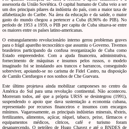
assessoria da União Soviética. O capital humano de Cuba veio a ser
um dos principais pilares da indústria do país, com a maior taxa de
alfabetização do Caribe. Na área da educação e da saúde, o maior
gasto do mundo chegou a pertencer a Cuba (8,96% do PIB). No
período de 1953 a 1959, o PIB per capita de Cuba situava-se entre
os maiores entre os países latino-americanas.
O estrangulamento revolucionário interno gerou problemas graves
para o frágil aparelho tecnocrático que assumiu o Governo. Tivemos
brasileiros participando da confusa reorganização de Cuba como
Estado empreendedor. Com a ajuda financeira, administrativa,
fornecimento de máquinas e insumos pelos russos, o modelo
imaginado foi se instalando aos trancos e barrancos, conseguindo
sobreviver, apoiando-se no carisma de Fidel Castro, na disposição
de Camilo Cienfuegos e nos sonhos de Che Guevara.
Este último projetava ainda mobilizar camponeses no centro da
América do Sul para uma revolução continental. Não aconteceu.
Morreram todos, até que a própria URSS se desintegrou (1991),
suspendendo o apoio que dava sustentação a economia cubana,
representado por recursos financeiros e insumos com encargos
mínimos. Vagarosamente, as principais indústrias minerais, têxteis,
fertilizantes, alimentos, açúcar, níquel, tabaco, peixe, fármacos e
equipamentos médicos, cítricos, café e turismo foram
desaparecendo. O petróleo de Hugo Chavez e até o BNDES de