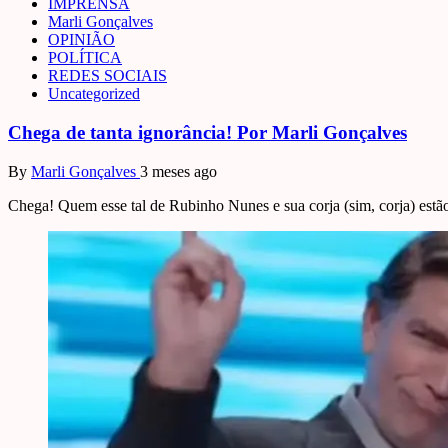
IMPRENSA
Marli Gonçalves
OPINIÃO
POLÍTICA
REDES SOCIAIS
Uncategorized
Chega de tanta ignorância! Por Marli Gonçalves
By
Marli Gonçalves
3 meses ago
Chega! Quem esse tal de Rubinho Nunes e sua corja (sim, corja) est