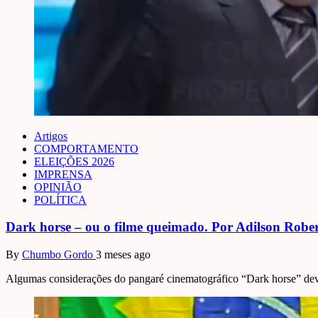
Artigos
COMPORTAMENTO
ELEIÇÕES 2026
IMPRENSA
OPINIÃO
POLÍTICA
Dark horse – ou o filme queimado. Por Adilson Robe
By
Chumbo Gordo
3 meses ago
Algumas considerações do pangaré cinematográfico “Dark horse” devem