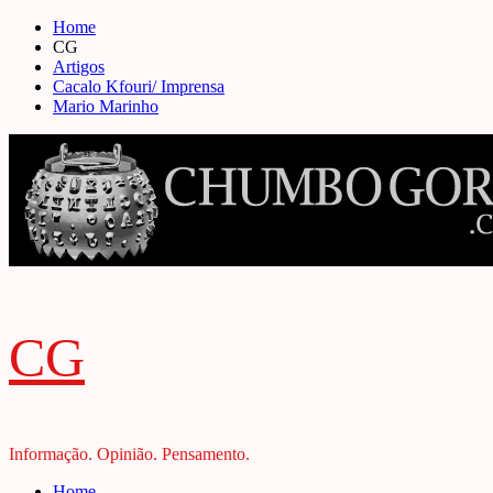
Skip
Home
to
CG
content
Artigos
Cacalo Kfouri/ Imprensa
Mario Marinho
CG
Informação. Opinião. Pensamento.
Primary
Home