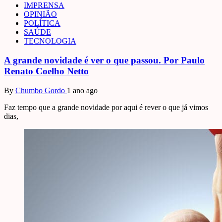
IMPRENSA
OPINIÃO
POLÍTICA
SAÚDE
TECNOLOGIA
A grande novidade é ver o que passou. Por Paulo
Renato Coelho Netto
By
Chumbo Gordo
1 ano ago
Faz tempo que a grande novidade por aqui é rever o que já vimos
dias,