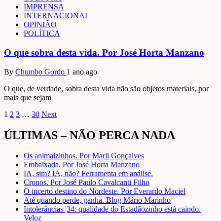
IMPRENSA
INTERNACIONAL
OPINIÃO
POLÍTICA
O que sobra desta vida. Por José Horta Manzano
By
Chumbo Gordo
1 ano ago
O que, de verdade, sobra desta vida não são objetos materiais, por
mais que sejam
Paginação
1
2
3
…
30
Next
de
ÚLTIMAS – NÃO PERCA NADA
posts
Os animaizinhos. Por Marli Gonçalves
Embaixada. Por José Horta Manzano
IA, sim? IA, não? Ferramenta em análise.
Cronos. Por José Paulo Cavalcanti Filho
O incerto destino do Nordeste. Por Everardo Maciel
Até quando perde, ganha. Blog Mário Marinho
Intolerâncias |34: qualidade do Estadãozinho está caindo.
Veloz