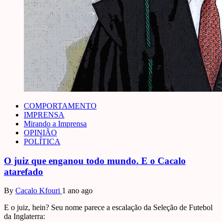
COMPORTAMENTO
IMPRENSA
Mirando a Imprensa
OPINIÃO
POLÍTICA
O juiz que enganou todo mundo. E o Cacalo
atarefado
By
Cacalo Kfouri
1 ano ago
E o juiz, hein? Seu nome parece a escalação da Seleção de Futebol
da Inglaterra: