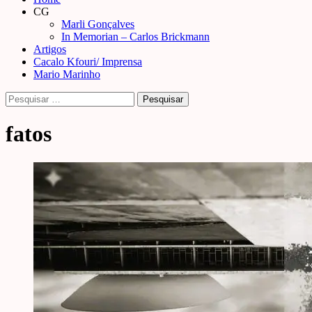
Menu
CG
Marli Gonçalves
In Memorian – Carlos Brickmann
Artigos
Cacalo Kfouri/ Imprensa
Mario Marinho
Pesquisar
por:
fatos