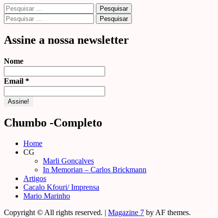
Pesquisar
por:
Pesquisar
por:
Assine a nossa newsletter
Nome
Email
*
Chumbo -Completo
Home
CG
Marli Gonçalves
In Memorian – Carlos Brickmann
Artigos
Cacalo Kfouri/ Imprensa
Mario Marinho
Copyright © All rights reserved.
|
Magazine 7
by AF themes.