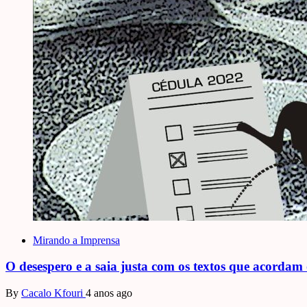
Mirando a Imprensa
O desespero e a saia justa com os textos que acordam 
By
Cacalo Kfouri
4 anos ago