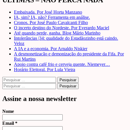
posts
Embaixada. Por José Horta Manzano
IA, sim? IA, não? Ferramenta em análise.
Cronos. Por José Paulo Cavalcanti Filho
O incerto destino do Nordeste. Por Everardo Maciel
Até quando perde, ganha. Blog Mário Marinho
Intolerâncias |34: qualidade do Estadãozinho está caindo.
Veloz
A IA e a economia. Por Arnaldo Niskier
A desmonetização e demonização do presidente da Fifa. Por
Rui Martins
Apoio contra café frio e cerveja quente. Niemeyer…
Horário Eleitoral. Por Lula Vieira
Pesquisar
por:
Pesquisar
por:
Assine a nossa newsletter
Nome
Email
*