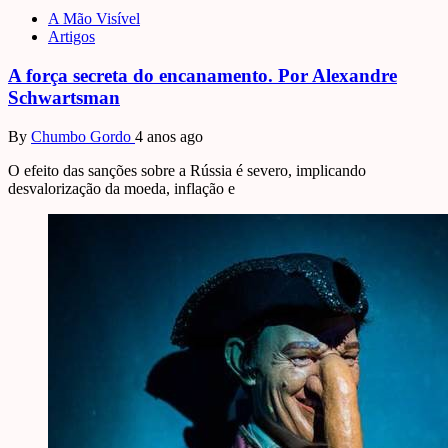
A Mão Visível
Artigos
A força secreta do encanamento. Por Alexandre
Schwartsman
By
Chumbo Gordo
4 anos ago
O efeito das sanções sobre a Rússia é severo, implicando
desvalorização da moeda, inflação e