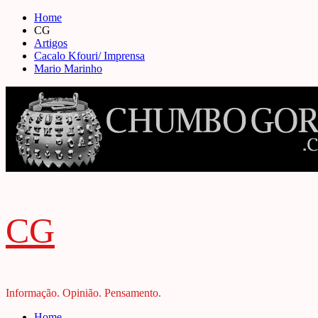
Skip
Home
to
CG
content
Artigos
Cacalo Kfouri/ Imprensa
Mario Marinho
CG
Informação. Opinião. Pensamento.
Primary
Home