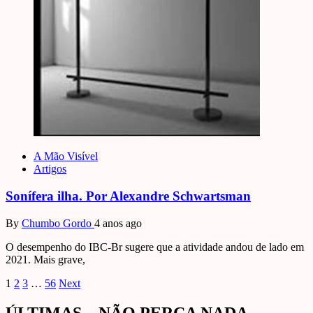
A Mão Visível
Artigos
Sonífera ilha. Por Alexandre Schwartsman
By
Chumbo Gordo
4 anos ago
O desempenho do IBC-Br sugere que a atividade andou de lado em
2021. Mais grave,
Paginação
1
2
3
…
56
Next
de
ÚLTIMAS – NÃO PERCA NADA