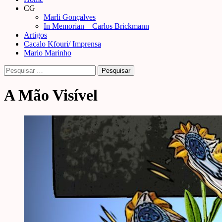
Menu
CG
Marli Gonçalves
In Memorian – Carlos Brickmann
Artigos
Cacalo Kfouri/ Imprensa
Mario Marinho
Pesquisar
por:
A Mão Visível