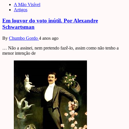
A Mão Visível
Artigos
Em louvor do voto inútil. Por Alexandre
Schwartsman
By
Chumbo Gordo
4 anos ago
… Não a assinei, nem pretendo fazê-lo, assim como não tenho a
menor intenção de