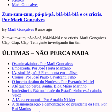
Artigos
Marli Gonçalves
Zum-zum-zum, pá-pá-pá, blá-blá-blá e os cricris.
Por Marli Gonçalves
By
Marli Gonçalves
9 anos ago
Zum-zum-zum, pá-pá-pá, blá-blá-blá e os cricris Marli Gonçalves
Clap, Clap, Clap. Tem gente investigando tim-tim
ÚLTIMAS – NÃO PERCA NADA
Os animaizinhos. Por Marli Gonçalves
Embaixada. Por José Horta Manzano
IA, sim? IA, não? Ferramenta em análise.
Cronos. Por José Paulo Cavalcanti Filho
O incerto destino do Nordeste. Por Everardo Maciel
Até quando perde, ganha. Blog Mário Marinho
Intolerâncias |34: qualidade do Estadãozinho está caindo.
Veloz
A IA e a economia. Por Arnaldo Niskier
A desmonetização e demonização do presidente da Fifa. Por
Rui Martins