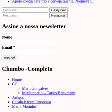
Apoio contra café frio e cerveja quente. Niemeyer…
Pesquisar
por:
Pesquisar
por:
Assine a nossa newsletter
Nome
Email
*
Chumbo -Completo
Home
CG
Marli Gonçalves
In Memorian – Carlos Brickmann
Artigos
Cacalo Kfouri/ Imprensa
Mario Marinho