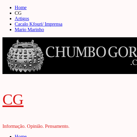
Skip
Home
to
CG
content
Artigos
Cacalo Kfouri/ Imprensa
Mario Marinho
CG
Informação. Opinião. Pensamento.
Primary
Home