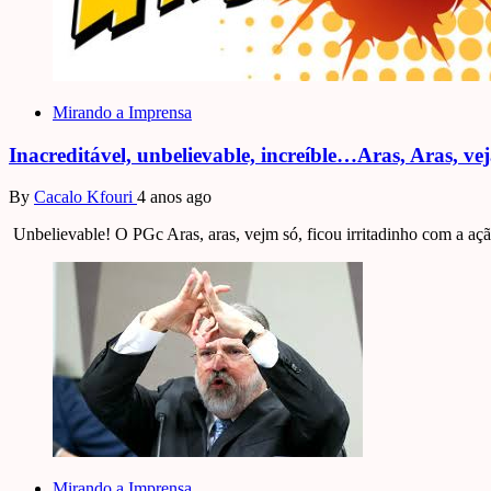
Mirando a Imprensa
Inacreditável, unbelievable, increíble…Aras, Aras, ve
By
Cacalo Kfouri
4 anos ago
Unbelievable! O PGc Aras, aras, vejm só, ficou irritadinho com a ação
Mirando a Imprensa