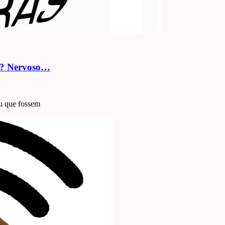
in? Nervoso…
u que fossem