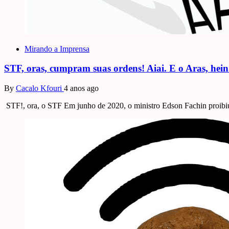
Mirando a Imprensa
STF, oras, cumpram suas ordens! Aiai. E o Aras, he
By
Cacalo Kfouri
4 anos ago
STF!, ora, o STF Em junho de 2020, o ministro Edson Fachin proibi