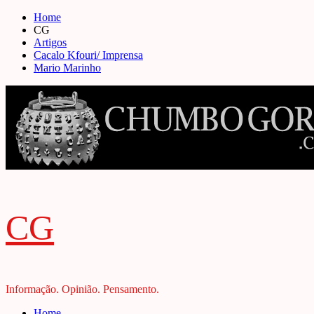
Skip
Home
to
CG
content
Artigos
Cacalo Kfouri/ Imprensa
Mario Marinho
CG
Informação. Opinião. Pensamento.
Primary
Home