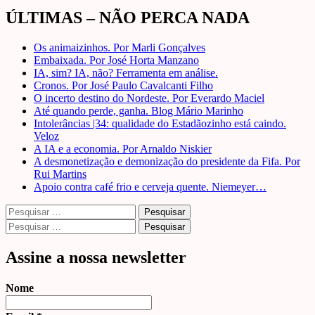
ÚLTIMAS – NÃO PERCA NADA
Os animaizinhos. Por Marli Gonçalves
Embaixada. Por José Horta Manzano
IA, sim? IA, não? Ferramenta em análise.
Cronos. Por José Paulo Cavalcanti Filho
O incerto destino do Nordeste. Por Everardo Maciel
Até quando perde, ganha. Blog Mário Marinho
Intolerâncias |34: qualidade do Estadãozinho está caindo.
Veloz
A IA e a economia. Por Arnaldo Niskier
A desmonetização e demonização do presidente da Fifa. Por
Rui Martins
Apoio contra café frio e cerveja quente. Niemeyer…
Pesquisar
por:
Pesquisar
por:
Assine a nossa newsletter
Nome