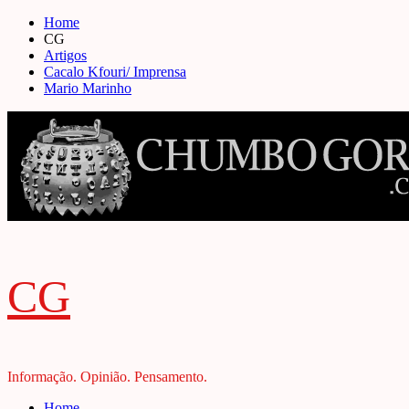
Skip
Home
to
CG
content
Artigos
Cacalo Kfouri/ Imprensa
Mario Marinho
CG
Informação. Opinião. Pensamento.
Primary
Home