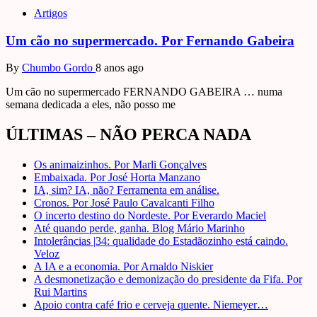
Artigos
Um cão no supermercado. Por Fernando Gabeira
By
Chumbo Gordo
8 anos ago
Um cão no supermercado FERNANDO GABEIRA … numa
semana dedicada a eles, não posso me
ÚLTIMAS – NÃO PERCA NADA
Os animaizinhos. Por Marli Gonçalves
Embaixada. Por José Horta Manzano
IA, sim? IA, não? Ferramenta em análise.
Cronos. Por José Paulo Cavalcanti Filho
O incerto destino do Nordeste. Por Everardo Maciel
Até quando perde, ganha. Blog Mário Marinho
Intolerâncias |34: qualidade do Estadãozinho está caindo.
Veloz
A IA e a economia. Por Arnaldo Niskier
A desmonetização e demonização do presidente da Fifa. Por
Rui Martins
Apoio contra café frio e cerveja quente. Niemeyer…