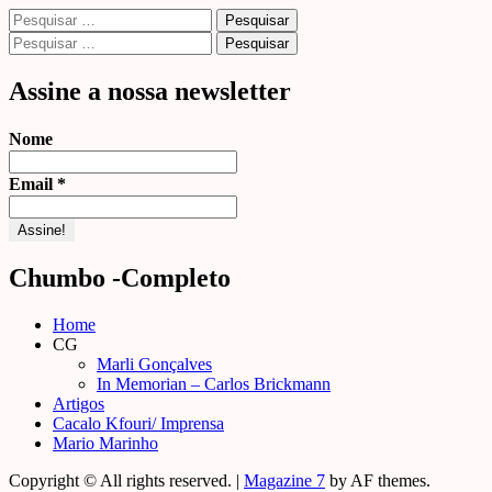
Pesquisar
por:
Pesquisar
por:
Assine a nossa newsletter
Nome
Email
*
Chumbo -Completo
Home
CG
Marli Gonçalves
In Memorian – Carlos Brickmann
Artigos
Cacalo Kfouri/ Imprensa
Mario Marinho
Copyright © All rights reserved.
|
Magazine 7
by AF themes.