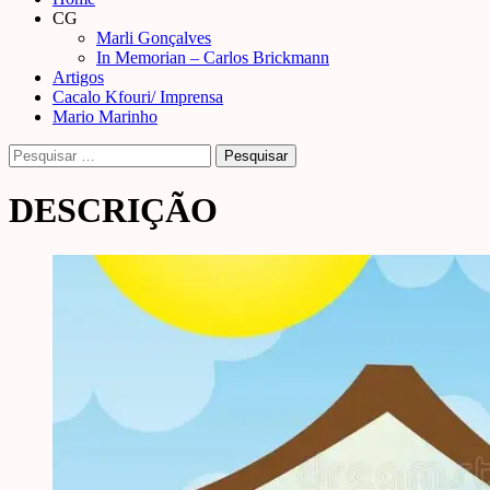
Menu
CG
Marli Gonçalves
In Memorian – Carlos Brickmann
Artigos
Cacalo Kfouri/ Imprensa
Mario Marinho
Pesquisar
por:
DESCRIÇÃO