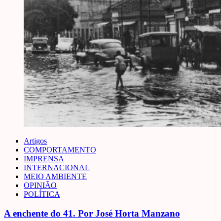
Artigos
COMPORTAMENTO
IMPRENSA
INTERNACIONAL
MEIO AMBIENTE
OPINIÃO
POLÍTICA
A enchente do 41. Por José Horta Manzano