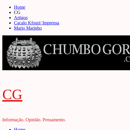
Skip
Home
to
CG
content
Artigos
Cacalo Kfouri/ Imprensa
Mario Marinho
CG
Informação. Opinião. Pensamento.
Primary
Home