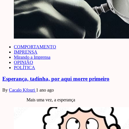
COMPORTAMENTO
IMPRENSA
Mirando a Imprensa
OPINIÃO
POLÍTICA
Esperança, tadinha, por aqui morre primeiro
By
Cacalo Kfouri
1 ano ago
Mais uma vez, a esperança