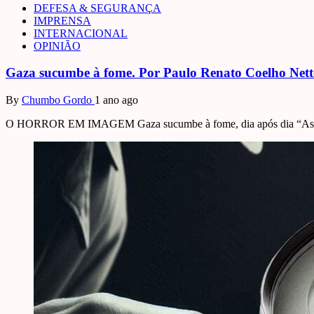
DEFESA & SEGURANÇA
IMPRENSA
INTERNACIONAL
OPINIÃO
Gaza sucumbe à fome. Por Paulo Renato Coelho Net
By
Chumbo Gordo
1 ano ago
O HORROR EM IMAGEM Gaza sucumbe à fome, dia após dia “As 