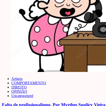
Artigos
COMPORTAMENTO
DIREITO
OPINIÃO
Uncategorized
Falta de profissionalismo. Por Myrthes Suplicy Vieira