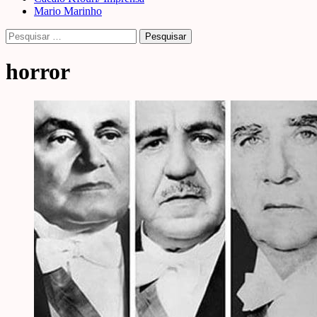
Mario Marinho
Pesquisar
por:
horror