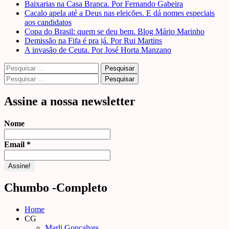
Baixarias na Casa Branca. Por Fernando Gabeira
Cacalo apela até a Deus nas eleições. E dá nomes especiais
aos candidatos
Copa do Brasil: quem se deu bem. Blog Mário Marinho
Demissão na Fifa é pra já. Por Rui Martins
A invasão de Ceuta. Por José Horta Manzano
Pesquisar
por:
Pesquisar
por:
Assine a nossa newsletter
Nome
Email
*
Chumbo -Completo
Home
CG
Marli Gonçalves