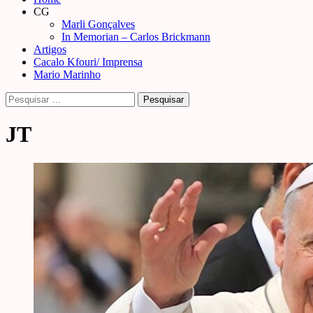
Menu
CG
Marli Gonçalves
In Memorian – Carlos Brickmann
Artigos
Cacalo Kfouri/ Imprensa
Mario Marinho
Pesquisar
por:
JT