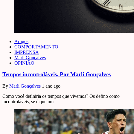
Artigos
COMPORTAMENTO
IMPRENSA
Marli Gonçalves
OPINIÃO
Tempos incontroláveis. Por Marli Gonçalves
By
Marli Gonçalves
1 ano ago
Como você definiria os tempos que vivemos? Os defino como
incontroláveis, se é que um