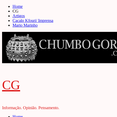
Skip
Home
to
CG
content
Artigos
Cacalo Kfouri/ Imprensa
Mario Marinho
CG
Informação. Opinião. Pensamento.
Primary
Home