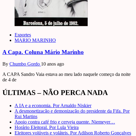
Esportes
MARIO MARINHO
A Capa. Coluna Mário Marinho
By
Chumbo Gordo
10 anos ago
A CAPA Sandro Vaia estava ao meu lado naquele começo da noite
de 4 de
ÚLTIMAS – NÃO PERCA NADA
A IA e a economia. Por Arnaldo Niskier
A desmonetização e demonização do presidente da Fifa. Por
Rui Martins
Apoio contra café frio e cerveja quente. Niemeyer…
Horário Eleitoral. Por Lula Vieira
Eleitores volúveis e voláteis. Por Adilson Roberto Gonçalves