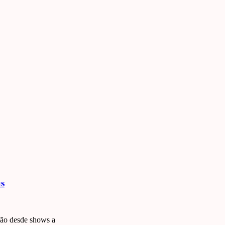
us
 vão desde shows a