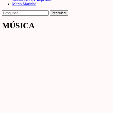
Mario Marinho
Pesquisar
por:
MÚSICA