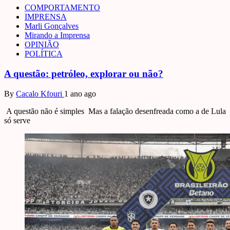
COMPORTAMENTO
IMPRENSA
Marli Gonçalves
Mirando a Imprensa
OPINIÃO
POLÍTICA
A questão: petróleo, explorar ou não?
By
Cacalo Kfouri
1 ano ago
A questão não é simples Mas a falação desenfreada como a de Lula
só serve