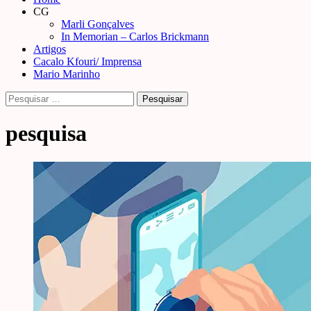
Menu
CG
Marli Gonçalves
In Memorian – Carlos Brickmann
Artigos
Cacalo Kfouri/ Imprensa
Mario Marinho
Pesquisar
por:
pesquisa