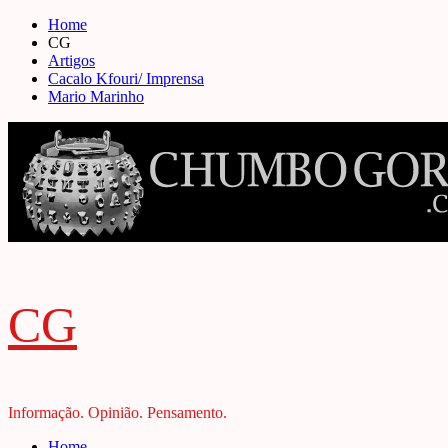
Skip
Home
to
CG
content
Artigos
Cacalo Kfouri/ Imprensa
Mario Marinho
CG
Informação. Opinião. Pensamento.
Primary
Home