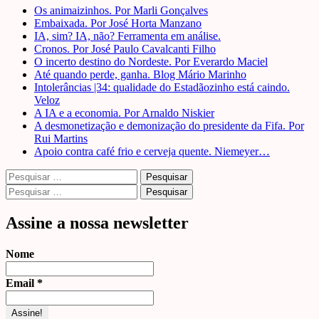
Os animaizinhos. Por Marli Gonçalves
Embaixada. Por José Horta Manzano
IA, sim? IA, não? Ferramenta em análise.
Cronos. Por José Paulo Cavalcanti Filho
O incerto destino do Nordeste. Por Everardo Maciel
Até quando perde, ganha. Blog Mário Marinho
Intolerâncias |34: qualidade do Estadãozinho está caindo.
Veloz
A IA e a economia. Por Arnaldo Niskier
A desmonetização e demonização do presidente da Fifa. Por
Rui Martins
Apoio contra café frio e cerveja quente. Niemeyer…
Pesquisar
por:
Pesquisar
por:
Assine a nossa newsletter
Nome
Email
*