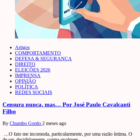
Artigos
COMPORTAMENTO
DEFESA & SEGURANÇA
DIREITO
ELEIÇÕES 2026
IMPRENSA
OPINIÃO
POLÍTICA
REDES SOCIAIS
Censura nunca, mas… Por José Paulo Cavalcanti
Filho
By
Chumbo Gordo
2 meses ago
…O fato me incomoda, particularmente, por uma razão íntima. O
de ser, decididamente, contra qualquer