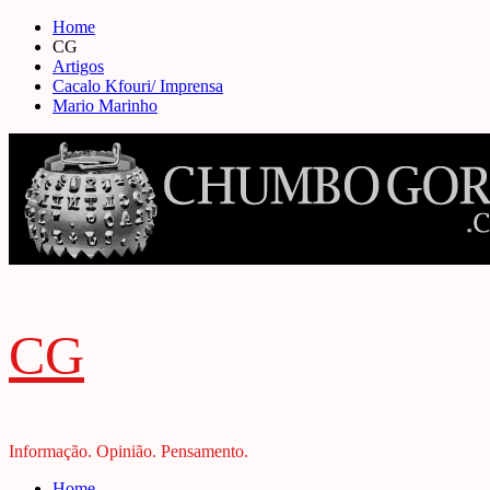
Skip
Home
to
CG
content
Artigos
Cacalo Kfouri/ Imprensa
Mario Marinho
CG
Informação. Opinião. Pensamento.
Primary
Home