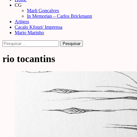
Menu
CG
Marli Gonçalves
In Memorian – Carlos Brickmann
Artigos
Cacalo Kfouri/ Imprensa
Mario Marinho
Pesquisar
por:
rio tocantins