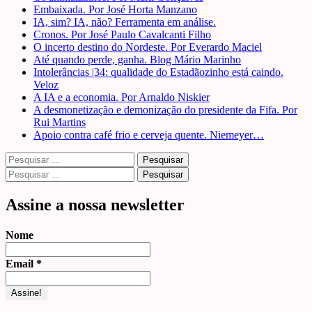
Embaixada. Por José Horta Manzano
IA, sim? IA, não? Ferramenta em análise.
Cronos. Por José Paulo Cavalcanti Filho
O incerto destino do Nordeste. Por Everardo Maciel
Até quando perde, ganha. Blog Mário Marinho
Intolerâncias |34: qualidade do Estadãozinho está caindo.
Veloz
A IA e a economia. Por Arnaldo Niskier
A desmonetização e demonização do presidente da Fifa. Por
Rui Martins
Apoio contra café frio e cerveja quente. Niemeyer…
Pesquisar
por:
Pesquisar
por:
Assine a nossa newsletter
Nome
Email
*