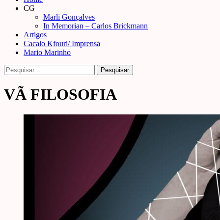
Menu
CG
Marli Gonçalves
In Memorian – Carlos Brickmann
Artigos
Cacalo Kfouri/ Imprensa
Mario Marinho
Pesquisar
por:
VÃ FILOSOFIA