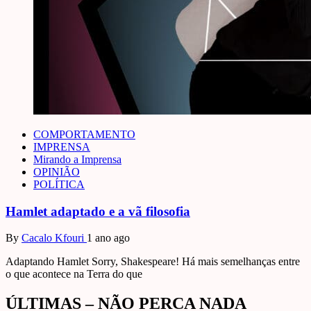
COMPORTAMENTO
IMPRENSA
Mirando a Imprensa
OPINIÃO
POLÍTICA
Hamlet adaptado e a vã filosofia
By
Cacalo Kfouri
1 ano ago
Adaptando Hamlet Sorry, Shakespeare! Há mais semelhanças entre
o que acontece na Terra do que
ÚLTIMAS – NÃO PERCA NADA