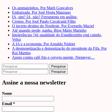
Os animaizinhos. Por Marli Gonçalves
Embaixada. Por José Horta Manzano
IA, sim? IA, não? Ferramenta em análise.
Cronos. Por José Paulo Cavalcanti Filho
O incerto destino do Nordeste. Por Everardo Maciel
Até quando perde, ganha. Blog Mário Marinho
Intolerâncias |34: qualidade do Estadãozinho está caindo.
Veloz
A IA e a economia. Por Arnaldo Niskier
A desmonetização e demonização do presidente da Fifa. Por
Rui Martins
Apoio contra café frio e cerveja quente. Niemeyer…
Pesquisar
por:
Pesquisar
por:
Assine a nossa newsletter
Nome
Email
*