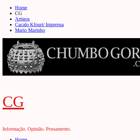
Skip
Home
to
CG
content
Artigos
Cacalo Kfouri/ Imprensa
Mario Marinho
CG
Informação. Opinião. Pensamento.
Primary
Home