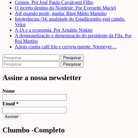
Cronos. Por José Paulo Cavalcanti Filho
O incerto destino do Nordeste. Por Everardo Maciel
Até quando perde, ganha. Blog Mário Marinho
Intolerâncias |34: qualidade do Estadãozinho está caindo.
Veloz
A IA e a economia. Por Arnaldo Niskier
A desmonetização e demonização do presidente da Fifa. Por
Rui Martins
Apoio contra café frio e cerveja quente. Niemeyer…
Pesquisar
por:
Pesquisar
por:
Assine a nossa newsletter
Nome
Email
*
Chumbo -Completo