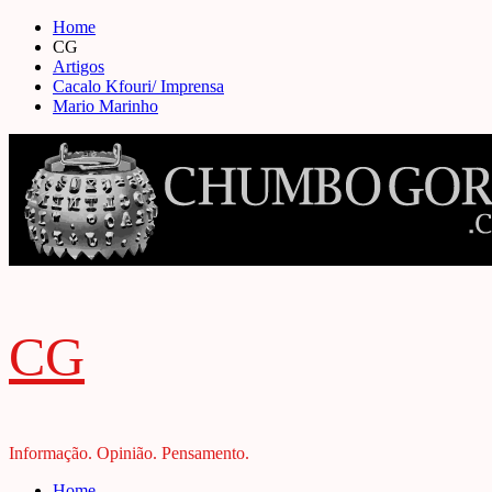
Skip
Home
to
CG
content
Artigos
Cacalo Kfouri/ Imprensa
Mario Marinho
CG
Informação. Opinião. Pensamento.
Primary
Home