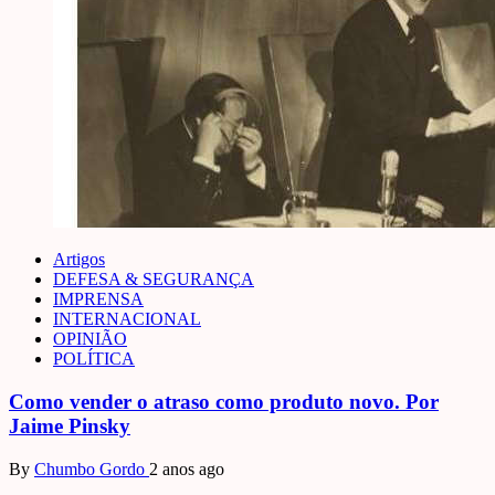
Artigos
DEFESA & SEGURANÇA
IMPRENSA
INTERNACIONAL
OPINIÃO
POLÍTICA
Como vender o atraso como produto novo. Por
Jaime Pinsky
By
Chumbo Gordo
2 anos ago