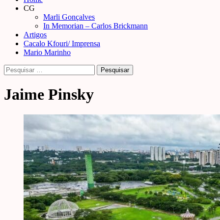
Menu
CG
Marli Gonçalves
In Memorian – Carlos Brickmann
Artigos
Cacalo Kfouri/ Imprensa
Mario Marinho
Pesquisar
por:
Jaime Pinsky