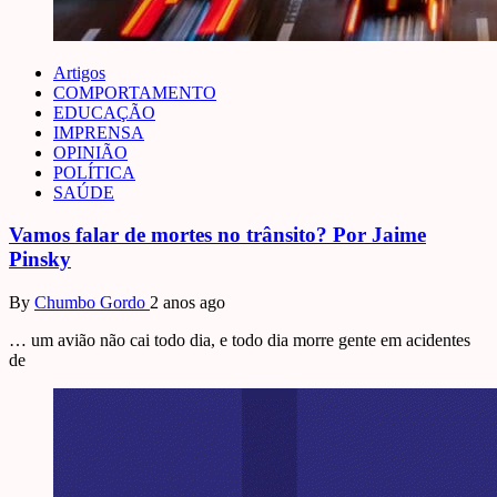
Artigos
COMPORTAMENTO
EDUCAÇÃO
IMPRENSA
OPINIÃO
POLÍTICA
SAÚDE
Vamos falar de mortes no trânsito? Por Jaime
Pinsky
By
Chumbo Gordo
2 anos ago
… um avião não cai todo dia, e todo dia morre gente em acidentes
de