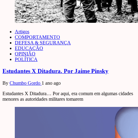
Artigos
COMPORTAMENTO
DEFESA & SEGURANÇA
EDUCAÇÃO
OPINIÃO
POLÍTICA
Estudantes X Ditadura. Por Jaime Pinsky
By
Chumbo Gordo
1 ano ago
Estudantes X Ditadura… Por aqui, era comum em algumas cidades
menores as autoridades militares tomarem