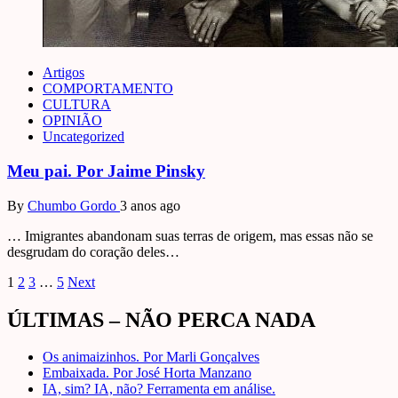
Artigos
COMPORTAMENTO
CULTURA
OPINIÃO
Uncategorized
Meu pai. Por Jaime Pinsky
By
Chumbo Gordo
3 anos ago
… Imigrantes abandonam suas terras de origem, mas essas não se
desgrudam do coração deles…
Paginação
1
2
3
…
5
Next
de
ÚLTIMAS – NÃO PERCA NADA
posts
Os animaizinhos. Por Marli Gonçalves
Embaixada. Por José Horta Manzano
IA, sim? IA, não? Ferramenta em análise.