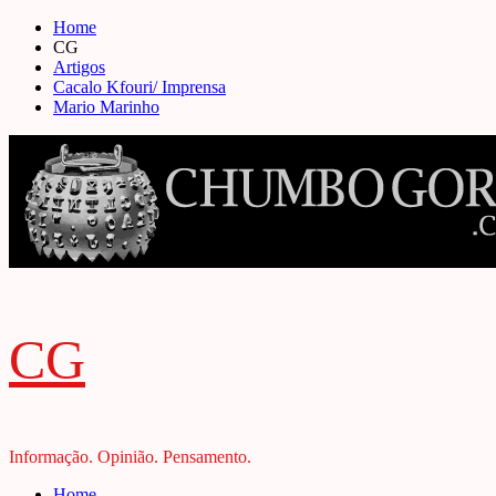
Skip
Home
to
CG
content
Artigos
Cacalo Kfouri/ Imprensa
Mario Marinho
CG
Informação. Opinião. Pensamento.
Primary
Home