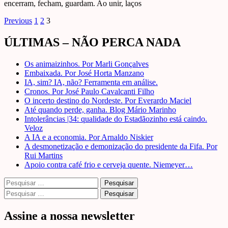
encerram, fecham, guardam. Ao unir, laços
Paginação
Previous
1
2
3
de
ÚLTIMAS – NÃO PERCA NADA
posts
Os animaizinhos. Por Marli Gonçalves
Embaixada. Por José Horta Manzano
IA, sim? IA, não? Ferramenta em análise.
Cronos. Por José Paulo Cavalcanti Filho
O incerto destino do Nordeste. Por Everardo Maciel
Até quando perde, ganha. Blog Mário Marinho
Intolerâncias |34: qualidade do Estadãozinho está caindo.
Veloz
A IA e a economia. Por Arnaldo Niskier
A desmonetização e demonização do presidente da Fifa. Por
Rui Martins
Apoio contra café frio e cerveja quente. Niemeyer…
Pesquisar
por:
Pesquisar
por:
Assine a nossa newsletter