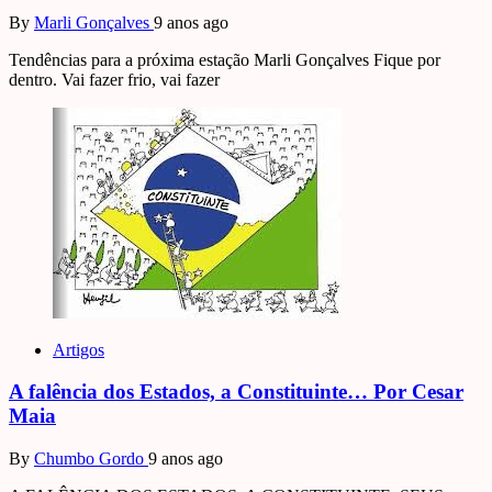
By
Marli Gonçalves
9 anos ago
Tendências para a próxima estação Marli Gonçalves Fique por
dentro. Vai fazer frio, vai fazer
Artigos
A falência dos Estados, a Constituinte… Por Cesar
Maia
By
Chumbo Gordo
9 anos ago