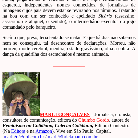
esquerda, independentes, nomes conhecidos, de jornalistas de
linhagens cujos pais devem estar se revirando nos túmulos. Tratando
na boa com um ser conhecido e apelidado
Sicário
(assassino,
assassino de aluguel, o sentido), o intermediário executor do jogo
comandado pelo banqueiro.
Sicário que, preso, teria tentado se matar. E que há dias não sabemos
nem se conseguiu, tal desencontro de declarações. Morreu, não
morreu, morte cerebral, mentira, estado gravíssimo, olha a cobra! A
dança da quadrilha dos escrachados é mesmo animada.
_____________
MARLI GONÇALVES
– Jornalista, cronista,
consultora de comunicação, editora do
Chumbo Gordo
, autora de
Feminismo no Cotidiano, Coleção Cotidiano,
Editora Contexto.
(Na
Editora
e na
Amazon
)
. Vive em São Paulo, Capital.
marligo@uol.com.br
/
marli@brickmann.com.br