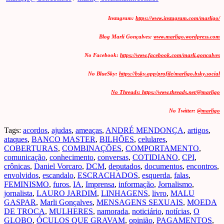
Instagram
:
https://www.instagram.com/marligo/
Blog Marli
Gonçalves
:
www.marligo.wordpress.com
No Facebook
:
https://www.facebook.com/marli.goncalves
No BlueSky
:
https://bsky.app/profile/marligo.bsky.social
No Threads
:
https://www.threads.net/@marligo
No Twitter
:
@marligo
Tags:
acordos
,
ajudas
,
ameaças
,
ANDRÉ MENDONÇA
,
artigos
,
ataques
,
BANCO MASTER
,
BILHÕES
,
celulares
,
COBERTURAS
,
COMBINAÇÕES
,
COMPORTAMENTO
,
comunicação
,
conhecimento
,
conversas
,
COTIDIANO
,
CPI
,
crônicas
,
Daniel Vorcaro
,
DCM
,
deputados
,
documentos
,
encontros
,
envolvidos
,
escandalo
,
ESCRACHADOS
,
esquerda
,
falas
,
FEMINISMO
,
furos
,
IA
,
Imprensa
,
informação
,
Jornalismo
,
jornalista
,
LAURO JARDIM
,
LINHAGENS
,
livro
,
MALU
GASPAR
,
Marli Gonçalves
,
MENSAGENS SEXUAIS
,
MOEDA
DE TROCA
,
MULHERES
,
namorada
,
noticiário
,
notícias
,
O
GLOBO
,
ÓCULOS QUE GRAVAM
,
opinião
,
PAGAMENTOS
,