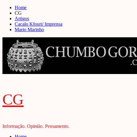
Skip
Home
to
CG
content
Artigos
Cacalo Kfouri/ Imprensa
Mario Marinho
CG
Informação. Opinião. Pensamento.
Primary
Home