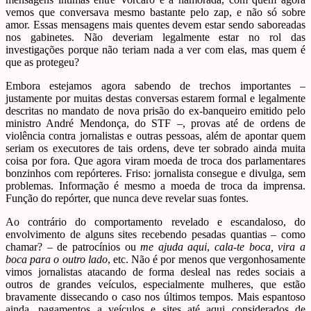
vemos que conversava mesmo bastante pelo zap, e não só sobre
amor. Essas mensagens mais quentes devem estar sendo saboreadas
nos gabinetes. Não deveriam legalmente estar no rol das
investigações porque não teriam nada a ver com elas, mas quem é
que as protegeu?
Embora estejamos agora sabendo de trechos importantes –
justamente por muitas destas conversas estarem formal e legalmente
descritas no mandato de nova prisão do ex-banqueiro emitido pelo
ministro André Mendonça, do STF –, provas até de ordens de
violência contra jornalistas e outras pessoas, além de apontar quem
seriam os executores de tais ordens, deve ter sobrado ainda muita
coisa por fora. Que agora viram moeda de troca dos parlamentares
bonzinhos com repórteres. Friso: jornalista consegue e divulga, sem
problemas. Informação é mesmo a moeda de troca da imprensa.
Função do repórter, que nunca deve revelar suas fontes.
Ao contrário do comportamento revelado e escandaloso, do
envolvimento de alguns sites recebendo pesadas quantias – como
chamar? – de patrocínios ou
me ajuda aqui
,
cala-te boca,
vira a
boca para o outro lado
, etc. Não é por menos que vergonhosamente
vimos jornalistas atacando de forma desleal nas redes sociais a
outros de grandes veículos, especialmente mulheres, que estão
bravamente dissecando o caso nos últimos tempos. Mais espantoso
ainda, pagamentos a veículos e sites até aqui considerados de