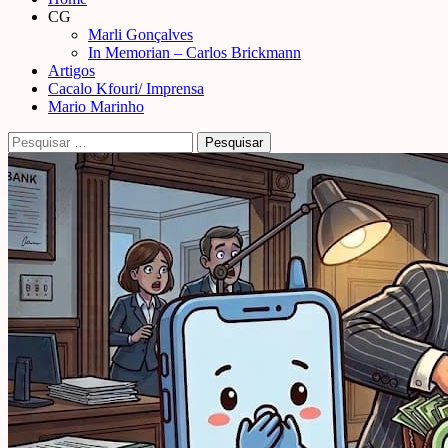
Menu
CG
Marli Gonçalves
In Memorian – Carlos Brickmann
Artigos
Cacalo Kfouri/ Imprensa
Mario Marinho
Pesquisar
por: