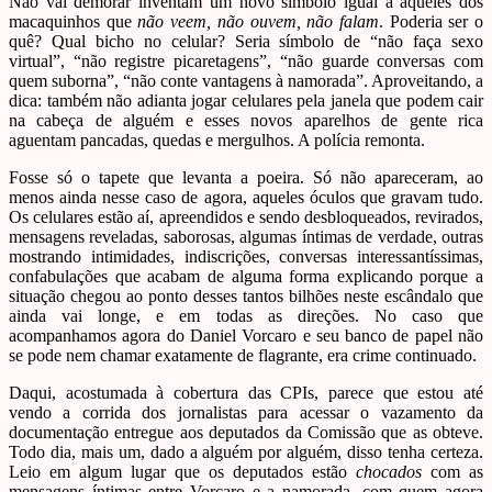
Não vai demorar inventam um novo símbolo igual a aqueles dos
macaquinhos que
não veem, não ouvem, não falam
. Poderia ser o
quê? Qual bicho no celular? Seria símbolo de “não faça sexo
virtual”, “não registre picaretagens”, “não guarde conversas com
quem suborna”, “não conte vantagens à namorada”. Aproveitando, a
dica: também não adianta jogar celulares pela janela que podem cair
na cabeça de alguém e esses novos aparelhos de gente rica
aguentam pancadas, quedas e mergulhos. A polícia remonta.
Fosse só o tapete que levanta a poeira. Só não apareceram, ao
menos ainda nesse caso de agora, aqueles óculos que gravam tudo.
Os celulares estão aí, apreendidos e sendo desbloqueados, revirados,
mensagens reveladas, saborosas, algumas íntimas de verdade, outras
mostrando intimidades, indiscrições, conversas interessantíssimas,
confabulações que acabam de alguma forma explicando porque a
situação chegou ao ponto desses tantos bilhões neste escândalo que
ainda vai longe, e em todas as direções. No caso que
acompanhamos agora do Daniel Vorcaro e seu banco de papel não
se pode nem chamar exatamente de flagrante, era crime continuado.
Daqui, acostumada à cobertura das CPIs, parece que estou até
vendo a corrida dos jornalistas para acessar o vazamento da
documentação entregue aos deputados da Comissão que as obteve.
Todo dia, mais um, dado a alguém por alguém, disso tenha certeza.
Leio em algum lugar que os deputados estão
chocados
com as
mensagens íntimas entre Vorcaro e a namorada, com quem agora