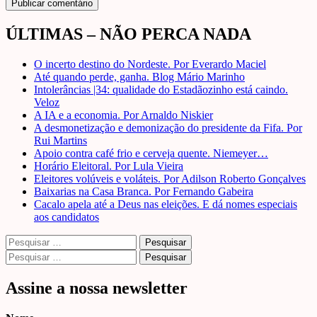
ÚLTIMAS – NÃO PERCA NADA
O incerto destino do Nordeste. Por Everardo Maciel
Até quando perde, ganha. Blog Mário Marinho
Intolerâncias |34: qualidade do Estadãozinho está caindo.
Veloz
A IA e a economia. Por Arnaldo Niskier
A desmonetização e demonização do presidente da Fifa. Por
Rui Martins
Apoio contra café frio e cerveja quente. Niemeyer…
Horário Eleitoral. Por Lula Vieira
Eleitores volúveis e voláteis. Por Adilson Roberto Gonçalves
Baixarias na Casa Branca. Por Fernando Gabeira
Cacalo apela até a Deus nas eleições. E dá nomes especiais
aos candidatos
Pesquisar
por:
Pesquisar
por:
Assine a nossa newsletter