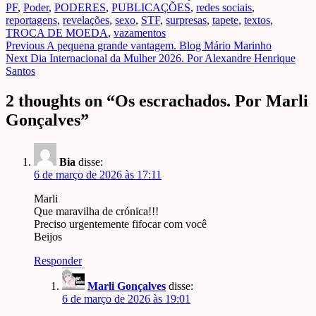
PF
,
Poder
,
PODERES
,
PUBLICAÇÕES
,
redes sociais
,
reportagens
,
revelações
,
sexo
,
STF
,
surpresas
,
tapete
,
textos
,
TROCA DE MOEDA
,
vazamentos
Post
Previous
A pequena grande vantagem. Blog Mário Marinho
Next
Dia Internacional da Mulher 2026. Por Alexandre Henrique
navigation
Santos
2 thoughts on “
Os escrachados. Por Marli
Gonçalves
”
Bia
disse:
6 de março de 2026 às 17:11
Marli
Que maravilha de crónica!!!
Preciso urgentemente fifocar com você
Beijos
Responder
Marli Gonçalves
disse:
6 de março de 2026 às 19:01