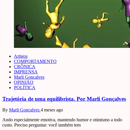
Artigos
COMPORTAMENTO
CRÔNICA
IMPRENSA
Marli Gonçalves
OPINIÃO
POLÍTICA
Trajetória de uma equilibrista. Por Marli Gonçalves
By
Marli Gonçalves
4 meses ago
Ando especialmente emotiva, mantendo humor e otimismo a todo
custo. Preciso perguntar: você também tem