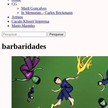
Menu
CG
Marli Gonçalves
In Memorian – Carlos Brickmann
Artigos
Cacalo Kfouri/ Imprensa
Mario Marinho
Pesquisar
por:
barbaridades