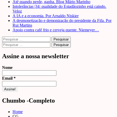
Até quando perde, ganha. Blog Mário Marinho
Intolerâncias |34: qualidade do Estadãozinho está caindo.
Veloz
A IA e a economia. Por Arnaldo Niskier
A desmonetização e demonização do presidente da Fifa. Por
Rui Martins
Apoio contra café frio e cerveja quente. Niemeyer…
Pesquisar
por:
Pesquisar
por:
Assine a nossa newsletter
Nome
Email
*
Chumbo -Completo
Home
CG