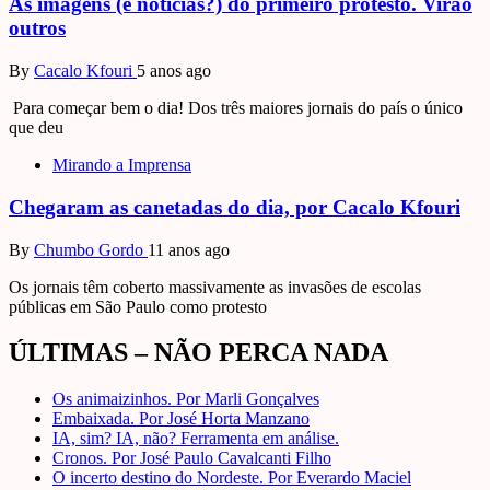
As imagens (e notícias?) do primeiro protesto. Virão
outros
By
Cacalo Kfouri
5 anos ago
Para começar bem o dia! Dos três maiores jornais do país o único
que deu
Mirando a Imprensa
Chegaram as canetadas do dia, por Cacalo Kfouri
By
Chumbo Gordo
11 anos ago
Os jornais têm coberto massivamente as invasões de escolas
públicas em São Paulo como protesto
ÚLTIMAS – NÃO PERCA NADA
Os animaizinhos. Por Marli Gonçalves
Embaixada. Por José Horta Manzano
IA, sim? IA, não? Ferramenta em análise.
Cronos. Por José Paulo Cavalcanti Filho
O incerto destino do Nordeste. Por Everardo Maciel