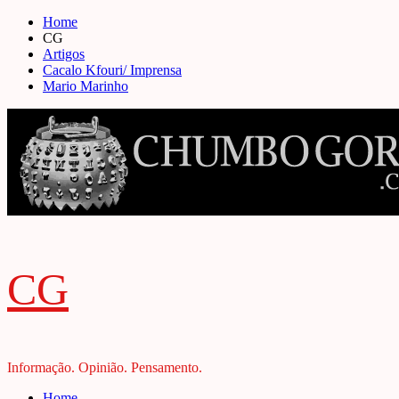
Skip
Home
to
CG
content
Artigos
Cacalo Kfouri/ Imprensa
Mario Marinho
CG
Informação. Opinião. Pensamento.
Primary
Home