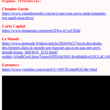
Algumas referências:
Chumbo Gordo
https://www.chumbogordo.com.br/o-que-esse-povo-anda-tomando-
por-marli-goncalves/
Carta Capital
https://www.instagram.com/reels/DXg-xCwEX84/
Le Monde
https://www.lemonde.fr/idees/article/2026/04/27/recul-des-droits-
des-femmes-dans-le-monde-une-bascule-qui-n-est-pas-nee-avec-
donald-trump_6683610_3232.html?
srsltid=AfmBOorL8aveTqxpvNPDAbO0jU4lvd04kRrxU0GL4Cv
Euronews
https://www.youtube.com/watch?v=rHVIUmm9GtU&t=ebol