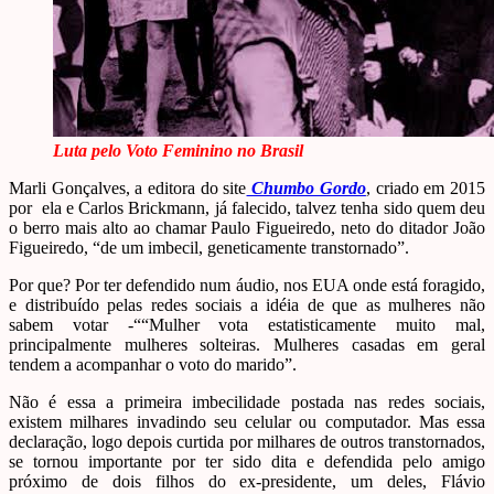
Luta pelo Voto Feminino no Brasil
Marli Gonçalves, a editora do site
Chumbo Gordo
, criado em 2015
por ela e Carlos Brickmann, já falecido, talvez tenha sido quem deu
o berro mais alto ao chamar Paulo Figueiredo, neto do ditador João
Figueiredo, “de um imbecil, geneticamente transtornado”.
Por que? Por ter defendido num áudio, nos EUA onde está foragido,
e distribuído pelas redes sociais a idéia de que as mulheres não
sabem votar -““Mulher vota estatisticamente muito mal,
principalmente mulheres solteiras. Mulheres casadas em geral
tendem a acompanhar o voto do marido”.
Não é essa a primeira imbecilidade postada nas redes sociais,
existem milhares invadindo seu celular ou computador. Mas essa
declaração, logo depois curtida por milhares de outros transtornados,
se tornou importante por ter sido dita e defendida pelo amigo
próximo de dois filhos do ex-presidente, um deles, Flávio