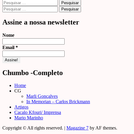
Pesquisar
por:
Pesquisar
por:
Assine a nossa newsletter
Nome
Email
*
Chumbo -Completo
Home
CG
Marli Gonçalves
In Memorian – Carlos Brickmann
Artigos
Cacalo Kfouri/ Imprensa
Mario Marinho
Copyright © All rights reserved.
|
Magazine 7
by AF themes.