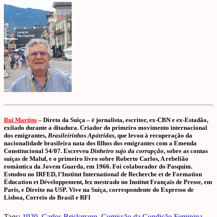
Rui Martins
– Direto da Suiça –
é jornalista, escritor, ex-CBN e ex-Estadão,
exilado durante a ditadura. Criador do primeiro movimento internacional
dos emigrantes,
Brasileirinhos Apátridas
, que levou à recuperação da
nacionalidade brasileira nata dos filhos dos emigrantes com a Emenda
Constitucional 54/07. Escreveu
Dinheiro sujo da corrupção
, sobre as contas
suíças de Maluf, e o primeiro livro sobre Roberto Carlos, A rebelião
romântica da Jovem Guarda, em 1966. Foi colaborador do Pasquim.
Estudou no IRFED, l’Institut International de Recherche et de Formation
Éducation et Développement, fez mestrado no Institut Français de Presse, em
Paris, e Direito na USP. Vive na Suíça, correspondente do Expresso de
Lisboa, Correio do Brasil e RFI
Tags:
1920
,
Carlos Brickmann
,
Comissão da Condição Feminina
,