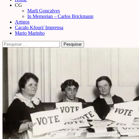
Menu
CG
Marli Gonçalves
In Memorian – Carlos Brickmann
Artigos
Cacalo Kfouri/ Imprensa
Mario Marinho
Pesquisar
por: