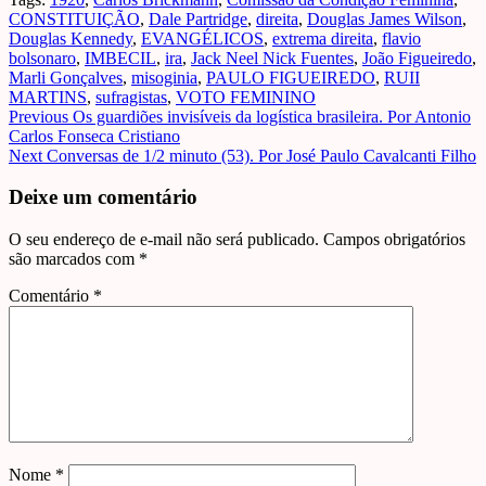
CONSTITUIÇÃO
,
Dale Partridge
,
direita
,
Douglas James Wilson
,
Douglas Kennedy
,
EVANGÉLICOS
,
extrema direita
,
flavio
bolsonaro
,
IMBECIL
,
ira
,
Jack Neel Nick Fuentes
,
João Figueiredo
,
Marli Gonçalves
,
misoginia
,
PAULO FIGUEIREDO
,
RUII
MARTINS
,
sufragistas
,
VOTO FEMININO
Post
Previous
Os guardiões invisíveis da logística brasileira. Por Antonio
Carlos Fonseca Cristiano
navigation
Next
Conversas de 1/2 minuto (53). Por José Paulo Cavalcanti Filho
Deixe um comentário
O seu endereço de e-mail não será publicado.
Campos obrigatórios
são marcados com
*
Comentário
*
Nome
*