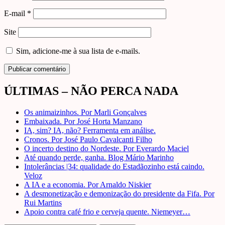
E-mail
*
Site
Sim, adicione-me à sua lista de e-mails.
ÚLTIMAS – NÃO PERCA NADA
Os animaizinhos. Por Marli Gonçalves
Embaixada. Por José Horta Manzano
IA, sim? IA, não? Ferramenta em análise.
Cronos. Por José Paulo Cavalcanti Filho
O incerto destino do Nordeste. Por Everardo Maciel
Até quando perde, ganha. Blog Mário Marinho
Intolerâncias |34: qualidade do Estadãozinho está caindo.
Veloz
A IA e a economia. Por Arnaldo Niskier
A desmonetização e demonização do presidente da Fifa. Por
Rui Martins
Apoio contra café frio e cerveja quente. Niemeyer…