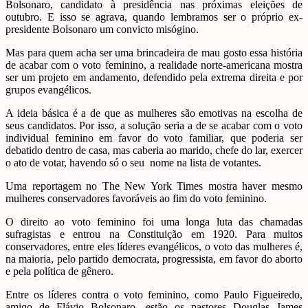
Bolsonaro, candidato à presidência nas próximas eleições de
outubro. E isso se agrava, quando lembramos ser o próprio ex-
presidente Bolsonaro um convicto misógino.
Mas para quem acha ser uma brincadeira de mau gosto essa história
de acabar com o voto feminino, a realidade norte-americana mostra
ser um projeto em andamento, defendido pela extrema direita e por
grupos evangélicos.
A ideia básica é a de que as mulheres são emotivas na escolha de
seus candidatos. Por isso, a solução seria a de se acabar com o voto
individual feminino em favor do voto familiar, que poderia ser
debatido dentro de casa, mas caberia ao marido, chefe do lar, exercer
o ato de votar, havendo só o seu nome na lista de votantes.
Uma reportagem no The New York Times mostra haver mesmo
mulheres conservadores favoráveis ao fim do voto feminino.
O direito ao voto feminino foi uma longa luta das chamadas
sufragistas e entrou na Constituição em 1920. Para muitos
conservadores, entre eles líderes evangélicos, o voto das mulheres é,
na maioria, pelo partido democrata, progressista, em favor do aborto
e pela política de gênero.
Entre os líderes contra o voto feminino, como Paulo Figueiredo,
amigo de Flávio Bolsonaro, estão os pastores Douglas James